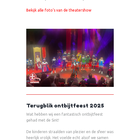
Bekijk alle foto’s van de theatershow
Terugblik ontbijtfeest 2025
Wat hebben wij een fantastisch ontbijtfeest
gehad met de Sint!
De kinderen straalden van plezier en de sfeer was
heerlijk vrolijk. Het voelde echt alsof we samen