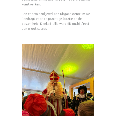
kunstwerken.
Een enorm dankjewel aan Uitgaanscentrum De
Eendragt voor de prachtige locatie en de
gastvrijheid. Dankzij jullie werd dit ontbijtfeest
een groot succes!